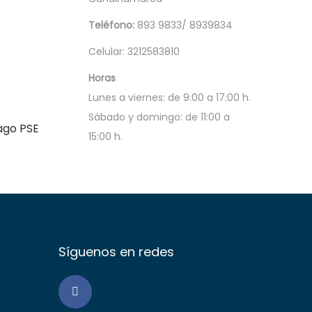
Teléfono:
893 9833/ 8939834
Celular: 3212583810
Horas
Lunes a viernes: de 9:00 a 17:00 h.
Sábado y domingo: de 11:00 a
ago PSE
15:00 h.
Síguenos en redes