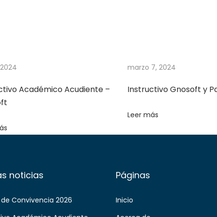
, 2024
marzo 7, 2024
uctivo Académico Acudiente –
Instructivo Gnosoft y P
ft
Leer más
ás
as noticias
Páginas
 de Convivencia 2026
Inicio