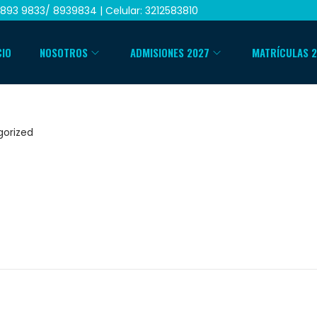
893 9833/ 8939834 | Celular: 3212583810
CIO
NOSOTROS
ADMISIONES 2027
MATRÍCULAS 
do en
orized