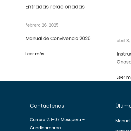
e
0
Entradas relacionadas
e
2
l
5
febrero 26, 2025
M
o
Manual de Convivencia 2026
abril 8
d
u
Instr
Leer más
l
Gnoso
o
Leer m
d
e
Q
R
Contáctenos
Últim
S
F
Carrera 2, 1-07 Mosquera –
Manual
Cundinamarca