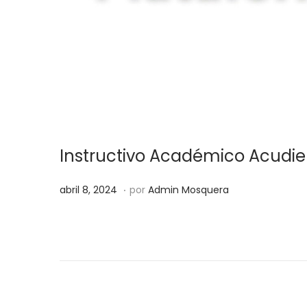
Instructivo Académico Acudie
.
Publicado el
a
abril 8, 2024
por
Admin Mosquera
b
r
i
l
1
1