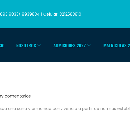
893 9833/ 8939834 | Celular: 3212583810
CIO
NOSOTROS
ADMISIONES 2027
MATRÍCULAS 
ay comentarios
sca una sana y armónica convivencia a partir de normas estab