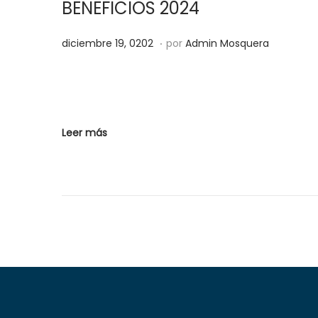
BENEFICIOS 2024
0
2
.
Publicado el
a
diciembre 19, 0202
por
Admin Mosquera
2
g
o
s
t
Leer más
o
2
9
,
2
0
2
5