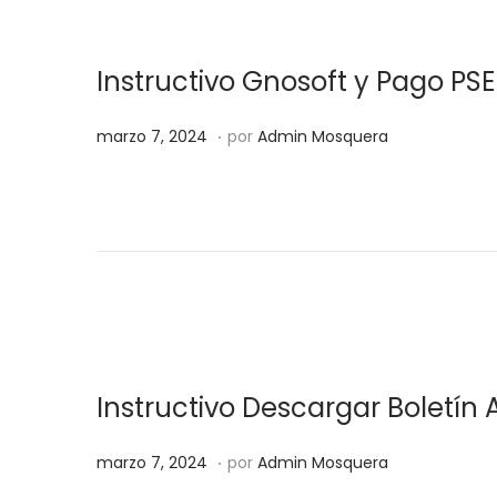
,
2
Instructivo Gnosoft y Pago PSE
0
2
.
Publicado el
m
marzo 7, 2024
por
Admin Mosquera
4
a
r
z
o
7
,
2
0
Instructivo Descargar Boletí
2
4
.
Publicado el
m
marzo 7, 2024
por
Admin Mosquera
a