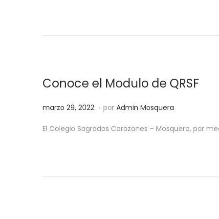
r
z
o
7
,
2
Conoce el Modulo de QRSF
0
.
Publicado el
m
2
marzo 29, 2022
por
Admin Mosquera
a
4
El Colegio Sagrados Corazones – Mosquera, por medi
r
z
o
3
0
,
2