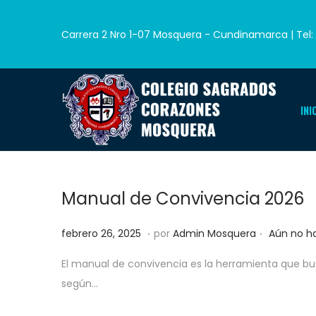
Carrera 2 Nro 1-07 Mosquera - Cundinamarca | Tel: 
INI
Manual de Convivencia 2026
.
.
Publicado el
m
febrero 26, 2025
por
Admin Mosquera
Aún no h
a
El manual de convivencia es la herramienta que bu
y
según…
o
6