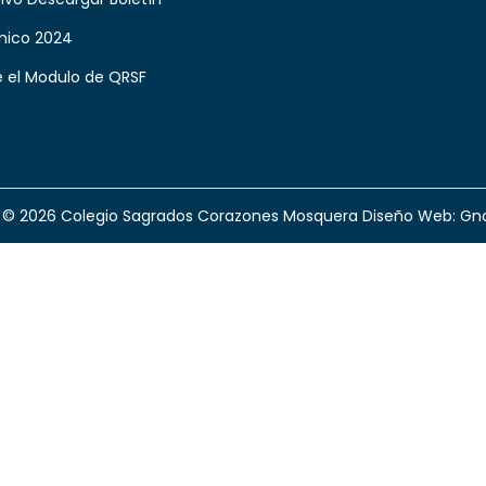
ico 2024
 el Modulo de QRSF
t © 2026
Colegio Sagrados Corazones Mosquera
Diseño Web:
Gno