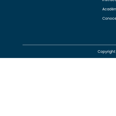
Académ
Conoce
Copyrigh