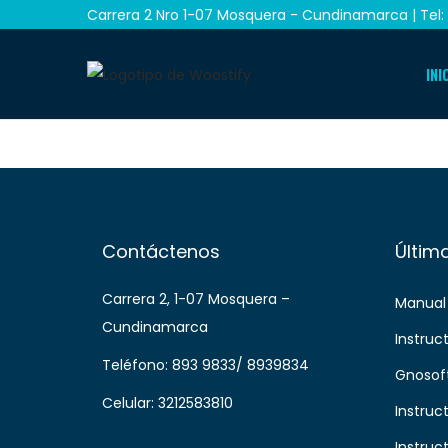
Carrera 2 Nro 1-07 Mosquera - Cundinamarca | Tel: 
INI
Contáctenos
Últim
Carrera 2, 1-07 Mosquera –
Manual
Cundinamarca
Instruc
Teléfono: 893 9833/ 8939834
Gnosof
Celular: 3212583810
Instruc
Instruc