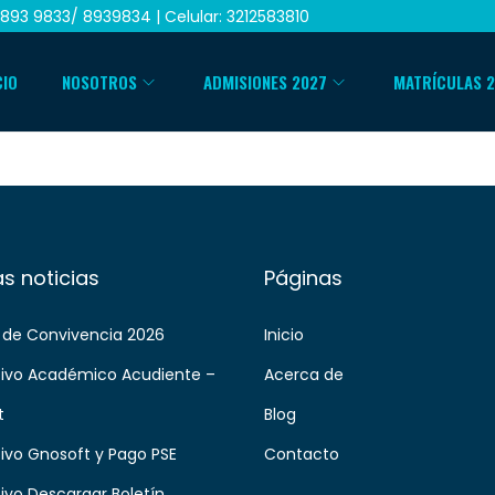
893 9833/ 8939834 | Celular: 3212583810
CIO
NOSOTROS
ADMISIONES 2027
MATRÍCULAS 
as noticias
Páginas
 de Convivencia 2026
Inicio
tivo Académico Acudiente –
Acerca de
t
Blog
tivo Gnosoft y Pago PSE
Contacto
tivo Descargar Boletín